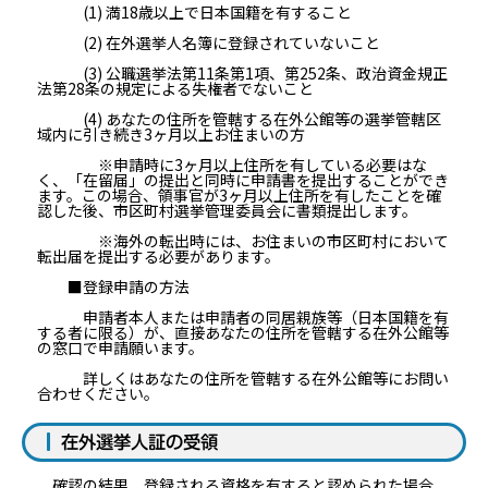
(1) 満18歳以上で日本国籍を有すること
(2) 在外選挙人名簿に登録されていないこと
(3) 公職選挙法第11条第1項、第252条、政治資金規正
法第28条の規定による失権者でないこと
(4) あなたの住所を管轄する在外公館等の選挙管轄区
域内に引き続き3ヶ月以上お住まいの方
※申請時に3ヶ月以上住所を有している必要はな
く、「在留届」の提出と同時に申請書を提出することができ
ます。この場合、領事官が3ヶ月以上住所を有したことを確
認した後、市区町村選挙管理委員会に書類提出します。
※海外の転出時には、お住まいの市区町村において
転出届を提出する必要があります。
■登録申請の方法
申請者本人または申請者の同居親族等（日本国籍を有
する者に限る）が、直接あなたの住所を管轄する在外公館等
の窓口で申請願います。
詳しくはあなたの住所を管轄する在外公館等にお問い
合わせください。
在外選挙人証の受領
確認の結果、登録される資格を有すると認められた場合