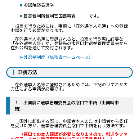
参議院議員選挙
最高裁判所裁判官国民審査 です。
投票を行うためには、事前に「在外選挙人名簿」への登録
申請を行う必要があります。
在外選挙人名簿に登録されると、投票を行う際に必要な
「在外選挙人証」が、登録先の市区町村選挙管理委員会から
在外公館を通じて交付されます。
在外選挙制度（総務省ホームページ）
申請方法
在外選挙人名簿に登録されるためには、下記のいずれかの
方法による申請が必要です。
１．出国前に選挙管理委員会の窓口で申請（出国時申
請）
国外に転出する際に、申請者本人または申請者から委任
を受けた方が、選挙管理委員会窓口で申請を行う方法です。
（
窓口での本人確認が必要になりますので、郵送やファ
ックス、メール等で申
請を行
うことはできません。
）