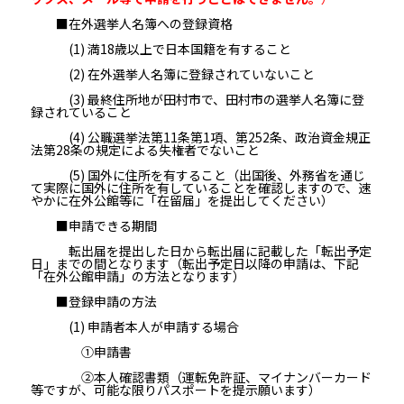
■在外選挙人名簿への登録資格
(1) 満18歳以上で日本国籍を有すること
(2) 在外選挙人名簿に登録されていないこと
(3) 最終住所地が田村市で、田村市の選挙人名簿に登
録されていること
(4) 公職選挙法第11条第1項、第252条、政治資金規正
法第28条の規定による失権者でないこと
(5) 国外に住所を有すること（出国後、外務省を通じ
て実際に国外に住所を有していることを確認しますので、速
やかに在外公館等に「在留届」を提出してください）
■申請できる期間
転出届を提出した日から転出届に記載した「転出予定
日」までの間となります（転出予定日以降の申請は、下記
「在外公館申請」の方法となります）
■登録申請の方法
(1) 申請者本人が申請する場合
①申請書
②本人確認書類（運転免許証、マイナンバーカード
等ですが、可能な限りパスポートを提示願います）