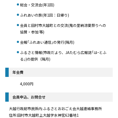
総会・交流会(年1回)
ふれあいの旅(年1回：日帰り)
会員と田村市大越町との交流(鬼の里納涼夏祭りへの
協賛・参加 等)
会報｢ふれあい通信｣の発行(隔月)
ふるさと情報(市政だより、JAたむら広報誌｢はｰとふ
る｣)の提供（隔月)
年会費
4,000円
会員申込、お問合せ
大越行政局市民係内:ふるさとおおごえ会大越連絡事務所
住所:田村市大越町上大越字水神宮62番地1