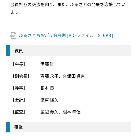
会員相互の交流を図り、また、ふるさとの発展を応援してい
ます
ふるさとおおごえ会会則 [PDFファイル／816KB]
役員
【会長】 伊藤 計
【副会長】 齊藤 永子、久保田 貞吉
【幹事】 根本 良一
【会計】 瀬戸 隆久
【監査】 渡辺 源久、根本 幸信
事業