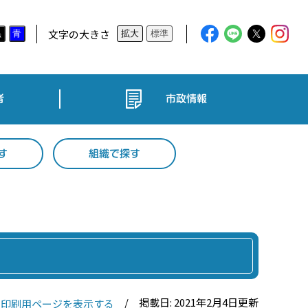
文字の大きさ
黒
青
拡大
標準
者
市政情報
す
組織で探す
掲載日: 2021年2月4日更新
印刷用ページを表示する