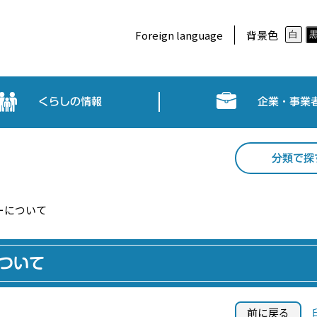
Foreign language
背景色
白
くらしの情報
企業・事業
分類で探
ーについて
について
前に戻る