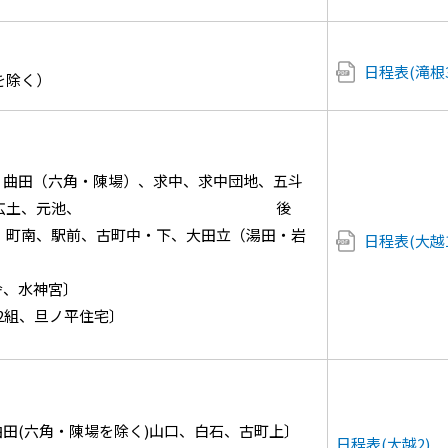
日程表(滝根3
を除く）
、曲田（六角・陳場）、求中、求中団地、五斗
堂、 中広土、元池、 後
、町南、駅前、古町中・下、大田立（湯田・岩
日程表(大越1
）
舎、水神宮〕
2組、旦ノ平住宅〕
田(六角・陳場を除く)山口、白石、古町上〕
日程表(大越2)