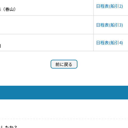
日程表(船引2)
珠（春山）
日程表(船引3)
日程表(船引4)
田
前に戻る
でしたか？