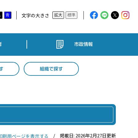
文字の大きさ
黒
青
拡大
標準
者
市政情報
す
組織で探す
掲載日: 2026年2月27日更新
印刷用ページを表示する