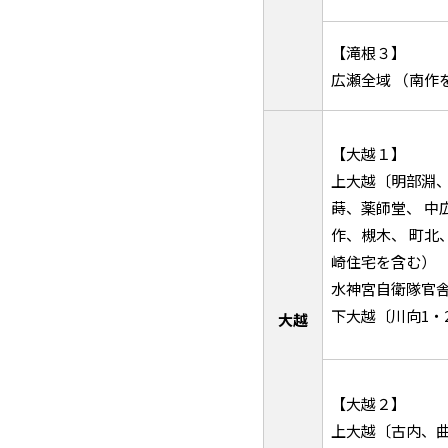
【滝根３】
広瀬全域 （南作
【大越１】
上大越〔明部淵
蒔、薬師
作、槻木、 町北
崎住宅を含む
水神宮自衛隊官
下大越〔川向1・
大越
【大越２】
上大越〔古内、曲