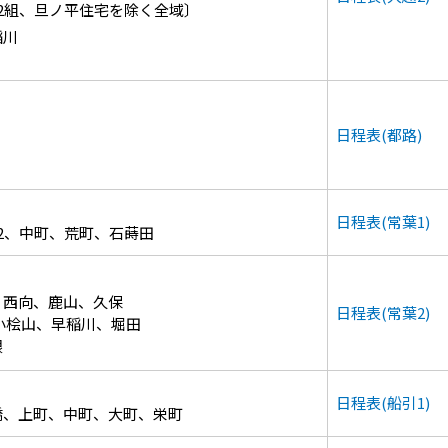
2組、旦ノ平住宅を除く全域〕
稲川
日程表(都路)
日程表(常葉1)
2、中町、荒町、石蒔田
、西向、鹿山、久保
日程表(常葉2)
小桧山、早稲川、堀田
根
日程表(船引1)
橋、上町、中町、大町、栄町