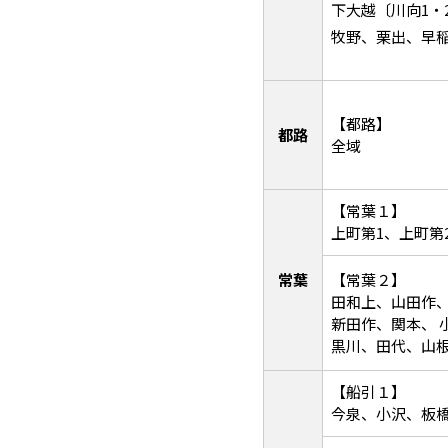
下大越〔川向1・
牧野、栗出、早
【都路】
都路
全域
【常葉１】
上町第1、上町第
常葉
【常葉２】
田和上、山田作
新田作、関本、 
黒川、田代、山
【船引１】
今泉、小沢、板