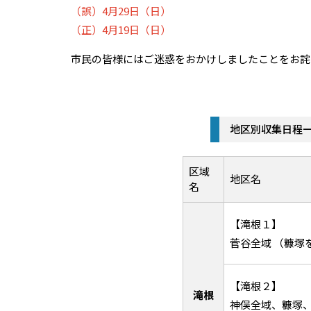
（誤）4月29日（日）
（正）4月19日（日）
市民の皆様にはご迷惑をおかけしましたことをお詫
地区別収集日程
区域
地区名
名
【滝根１】
菅谷全域 （糠塚
【滝根２】
滝根
神俣全域、糠塚