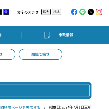
文字の大きさ
黒
青
拡大
標準
者
市政情報
す
組織で探す
掲載日: 2024年7月1日更新
印刷用ページを表示する