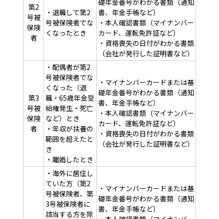
礎年金番号がわかる書類（通知
第2
・退職して第2
書、年金手帳など）
号被
号被保険者でな
・本人確認書類（マイナンバー
保険
くなったとき
カード、運転免許証など）
者
・資格喪失の日付がわかる書類
（会社が発行した証明書など）
・配偶者が第2
号被保険者でな
・マイナンバーカードまたは基
くなった（退
礎年金番号がわかる書類（通知
第3
職・65歳年金受
書、年金手帳など）
号被
給権発生・死亡
・本人確認書類（マイナンバー
保険
など）とき
カード、運転免許証など）
者
・年収が扶養の
・資格喪失の日付がわかる書類
範囲を超えたと
（会社が発行した証明書など）
き
・離婚したとき
・海外に居住し
ていた方（第2
・マイナンバーカードまたは基
号被保険者、第
礎年金番号がわかる書類（通知
3号被保険者に
書、年金手帳など）
該当する方を除