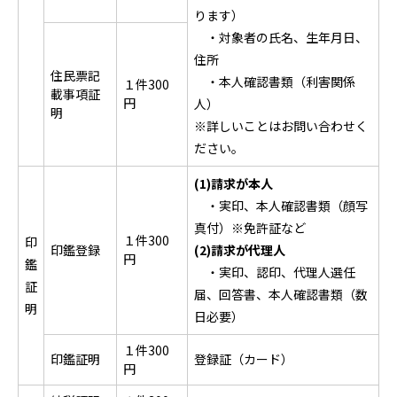
ります）
・対象者の氏名、生年月日、
住所
住民票記
・本人確認書類（利害関係
１件300
載事項証
円
人）
明
※詳しいことはお問い合わせく
ださい。
(1)請求が本人
・実印、本人確認書類（顔写
真付）※免許証など
１件300
印
印鑑登録
(2)請求が代理人
円
鑑
・実印、認印、代理人選任
証
届、回答書、本人確認書類（数
明
日必要）
１件300
印鑑証明
登録証（カード）
円