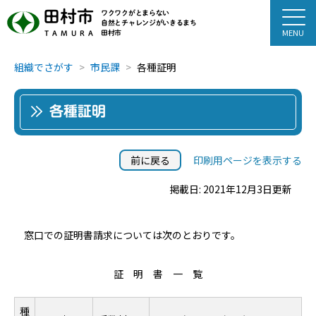
田村市
ワクワクがとまらない
自然とチャレンジがいきるまち
田村市
TAMURA
組織でさがす
市民課
各種証明
各種証明
前に戻る
印刷用ページを表示する
掲載日: 2021年12月3日更新
窓口での証明書請求については次のとおりです。
証 明 書 一 覧
種