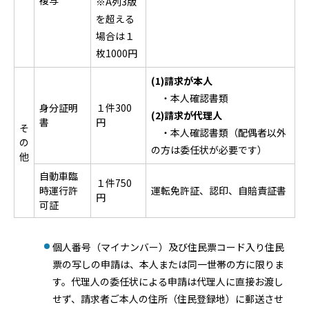
複写
※A列3版
を超える
場合は１
枚1000円
(1)請求が本人
・本人確認書類
身分証明
１件300
(2)請求が代理人
書
円
そ
・本人確認書類（配偶者以外
の
の方は委任状が必要です）
他
自動車臨
１件750
時運行許
運転免許証、認印、自賠責証書
円
可証
個人番号（マイナンバー）及び住民票コード入り住民
票の写しの申請は、本人または同一世帯の方に限りま
す。代理人の委任状による申請は代理人に直接お渡し
せず、請求者ご本人の住所（住民登録地）に郵送させ