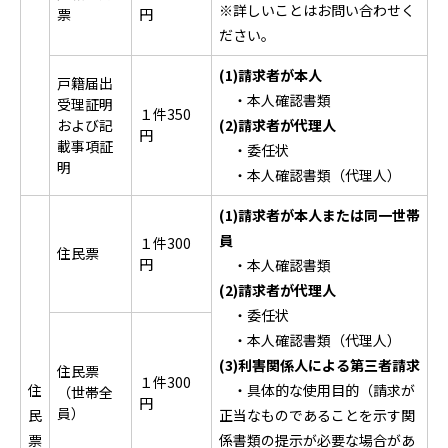
※詳しいことはお問い合わせく
票
円
ださい。
(1)請求者が本人
戸籍届出
・本人確認書類
受理証明
１件350
および記
(2)請求者が代理人
円
載事項証
・委任状
明
・本人確認書類（代理人）
(1)請求者が本人または同一世帯
員
１件300
住民票
円
・本人確認書類
(2)請求者が代理人
・委任状
・本人確認書類（代理人）
(3)利害関係人による第三者請求
住民票
１件300
住
・具体的な使用目的（請求が
（世帯全
円
員）
民
正当なものであることを示す関
票
係書類の提示が必要な場合があ