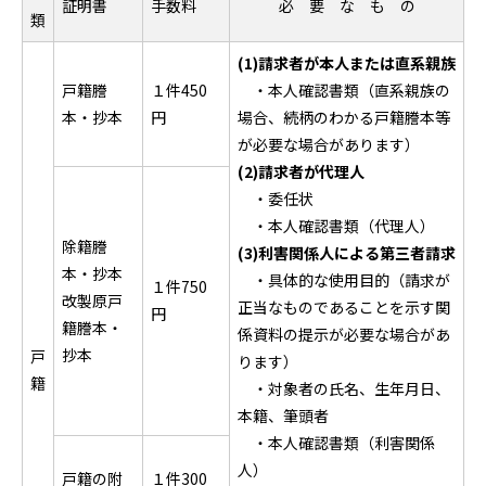
証明書
手数料
必 要 な も の
類
(1)請求者が本人または直系親族
戸籍謄
１件450
・本人確認書類（直系親族の
本・抄本
円
場合、続柄のわかる戸籍謄本等
が必要な場合があります）
(2)請求者が代理人
・委任状
・本人確認書類（代理人）
除籍謄
(3)利害関係人による第三者請求
本・抄本
・具体的な使用目的（請求が
１件750
改製原戸
正当なものであることを示す関
円
籍謄本・
係資料の提示が必要な場合があ
抄本
戸
ります）
籍
・対象者の氏名、生年月日、
本籍、筆頭者
・本人確認書類（利害関係
人）
戸籍の附
１件300