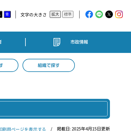
文字の大きさ
黒
青
拡大
標準
者
市政情報
す
組織で探す
掲載日: 2025年4月15日更新
印刷用ページを表示する