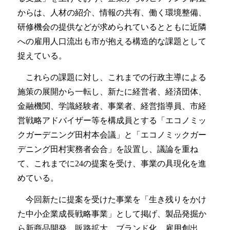
からは、人材の紹介、情報の共有、働く環境整備、
研修機会の提供などが求められているとともに近隣
への雇用人口流出も市が抱える構造的な課題として
捉えている。
これらの課題に対し、これまでの行政主導による
施策の展開から一転し、新たに経営者、経済団体、
金融機関、学識経験者、事業者、経営指導員、市経
営戦略アドバイザー等を構成員とする「エコノミッ
クガーデニング田村本会議」と「エコノミックガー
デニング田村実務者会合」を設置し、議論を重ね
て、これまでに
24
の提案を受け、事業の具現化を進
めている。
今回新たに提案を受けた事業を「生き残りをかけ
た中小企業成長戦略事業」として掲げ、製品発掘か
ら新商品開発、販路拡大、ブランド化、雇用創出、