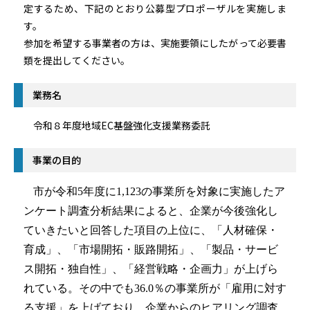
定するため、下記のとおり公募型プロポーザルを実施しま
す。
参加を希望する事業者の方は、実施要領にしたがって必要書
類を提出してください。
業務名
令和８年度地域EC基盤強化支援業務委託
事業の目的
市が令和
5
年度に
1,123
の事業所を対象に実施したア
ンケート調査分析結果によると、企業が今後強化し
ていきたいと回答した項目の上位に、「人材確保・
育成」、「市場開拓・販路開拓」、「製品・サービ
ス開拓・独自性」、「経営戦略・企画力」が上げら
れている。その中でも
36.0
％の事業所が「雇用に対す
る支援」を上げており、企業からのヒアリング調査