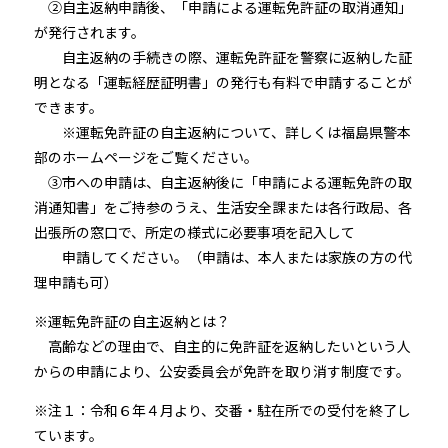
②自主返納申請後、「申請による運転免許証の取消通知」
が発行されます。
自主返納の手続きの際、運転免許証を警察に返納した証
明となる「運転経歴証明書」の発行も有料で申請することが
できます。
※運転免許証の自主返納について、詳しくは福島県警本
部のホームページをご覧ください。
③市への申請は、自主返納後に「申請による運転免許の取
消通知書」をご持参のうえ、生活安全課または各行政局、各
出張所の窓口で、所定の様式に必要事項を記入して
申請してください。（申請は、本人または家族の方の代
理申請も可）
※運転免許証の自主返納とは？
高齢などの理由で、自主的に免許証を返納したいという人
からの申請により、公安委員会が免許を取り消す制度です。
※注１：令和６年４月より、交番・駐在所での受付を終了し
ています。