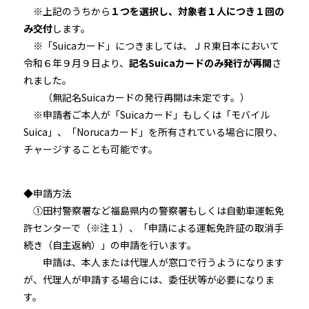
※上記のうちから
１つを選択し、対象者１人につき１回の
み交付
します。
※「Suicaカード」につきましては、ＪＲ東日本において
令和６年９月９日より、
記名Suicaカードのみ発行が再開
さ
れました。
（無記名Suicaカードの発行再開は未定です。）
※申請者ご本人が「Suicaカード」もしくは「モバイル
Suica」、「Norucaカード」を所有されている場合に限り、
チャージすることも可能です。
◆申請方法
①田村警察署など福島県内の警察署もしくは自動車運転免
許センターで（※注１）、「申請による運転免許証の取消手
続き（自主返納）」の申請を行います。
申請は、本人または代理人が窓口で行うようになります
が、代理人が申請する場合には、委任状等が必要になりま
す。