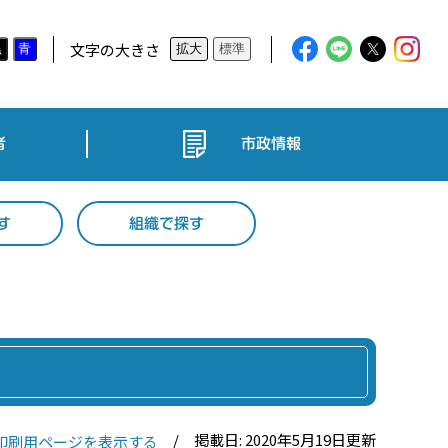
文字の大きさ
黒
青
拡大
標準
者
市政情報
す
組織で探す
掲載日: 2020年5月19日更新
印刷用ページを表示する