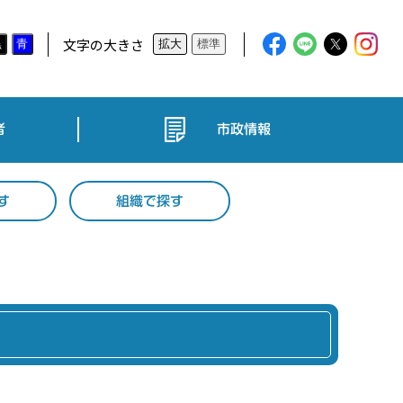
文字の大きさ
黒
青
拡大
標準
者
市政情報
す
組織で探す