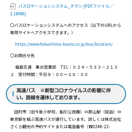
バスロケーションシステム_チラシ [PDFファイル／
2.18MB]
〇バスロケーションシステムへのアクセス（以下のURLから
専用サイトへアクセスできます。）
https://www.fukushima-koutu.co.jp/bus/location/
〇お問合せ先
福島交通 乗合営業部 TEL：０２４－５３３－２１３
２ 受付時間：平日９：００～１８：００
高速バス ※新型コロナウイルスの影響に伴
い、路線を運休しております。
田村市（旧今泉小学校、船引公民館）⇔郡山駅（経由）⇔
東京駅を結ぶ高速バスが運行しています。詳しくは株式会社
さくら観光の予約サイトまたは電話番号（☎0248-22-