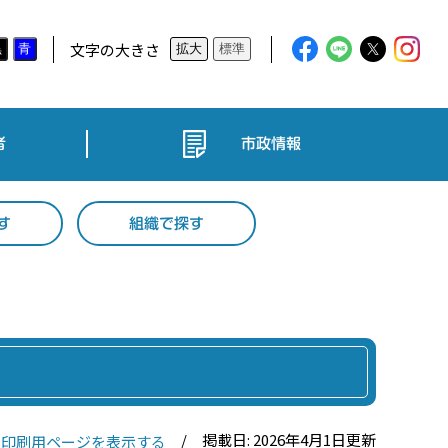
文字の大きさ
黒
青
拡大
標準
者
市政情報
す
組織で探す
掲載日: 2026年4月1日更新
印刷用ページを表示する