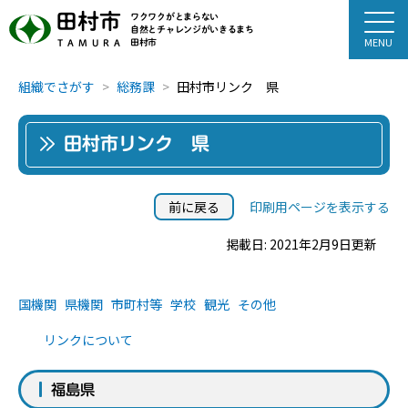
田村市
ワクワクがとまらない
自然とチャレンジがいきるまち
田村市
TAMURA
組織でさがす
総務課
田村市リンク 県
田村市リンク 県
前に戻る
印刷用ページを表示する
掲載日: 2021年2月9日更新
国機関
県機関
市町村等
学校
観光
その他
リンクについて
福島県