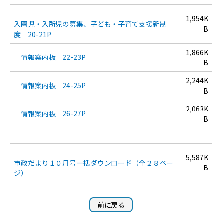
1,954K
入園児・入所児の募集、子ども・子育て支援新制
B
度 20-21P
1,866K
情報案内板 22-23P
B
2,244K
情報案内板 24-25P
B
2,063K
情報案内板 26-27P
B
5,587K
市政だより１０月号一括ダウンロード（全２８ペー
B
ジ）
前に戻る