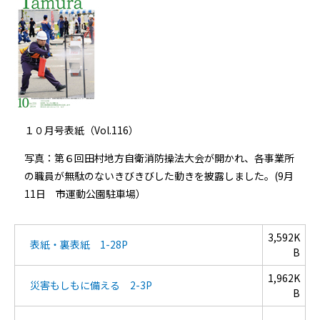
１０月号表紙（Vol.116）
写真：第６回田村地方自衛消防操法大会が開かれ、各事業所
の職員が無駄のないきびきびした動きを披露しました。(9月
11日 市運動公園駐車場）
3,592K
表紙・裏表紙 1-28P
B
1,962K
災害もしもに備える 2-3P
B