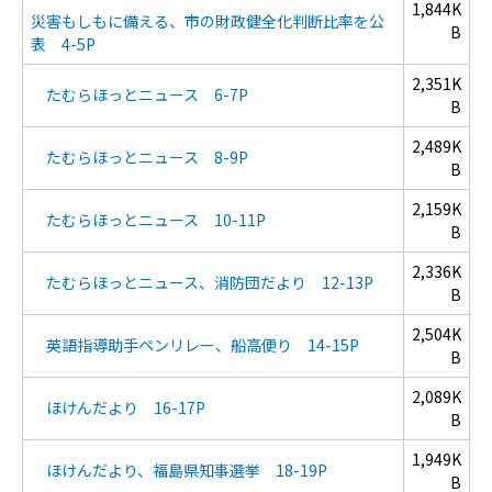
1,844K
災害もしもに備える、市の財政健全化判断比率を公
B
表 4-5P
2,351K
たむらほっとニュース 6-7P
B
2,489K
たむらほっとニュース 8-9P
B
2,159K
たむらほっとニュース 10-11P
B
2,336K
たむらほっとニュース、消防団だより 12-13P
B
2,504K
英語指導助手ペンリレー、船高便り 14-15P
B
2,089K
ほけんだより 16-17P
B
1,949K
ほけんだより、福島県知事選挙 18-19P
B