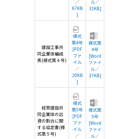
／
ル／
67KB
32KB]
]
様式
第4号
様式第
建設工事共
[PDF
4号
同企業体編成
ファ
[Word
表(様式第４号)
イル
ファイ
／
ル／
20KB
37KB]
]
様式
経常建設共
第5号
様式第
同企業体の出
[PDF
5号
資の割合に関
ファ
[Word
する協定書(様
イル
ファイ
式第５号)
／
ル／