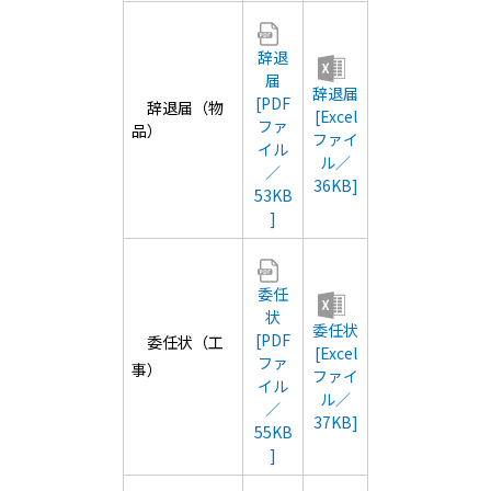
辞退
届
辞退届
[PDF
辞退届（物
[Excel
ファ
品）
ファイ
イル
ル／
／
36KB]
53KB
]
委任
状
委任状
[PDF
委任状（工
[Excel
ファ
事）
ファイ
イル
ル／
／
37KB]
55KB
]