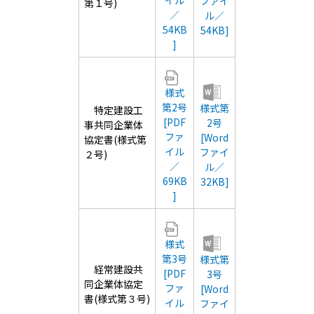
イル
ファイ
第１号)
／
ル／
54KB
54KB]
]
様式
第2号
様式第
特定建設工
[PDF
2号
事共同企業体
ファ
[Word
協定書(様式第
イル
ファイ
２号)
／
ル／
69KB
32KB]
]
様式
第3号
様式第
経常建設共
[PDF
3号
同企業体協定
ファ
[Word
書(様式第３号)
イル
ファイ