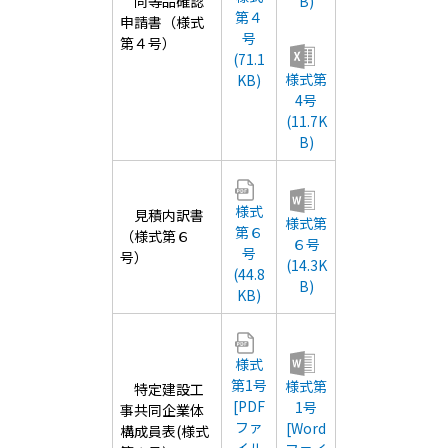
同等品確認
B)
第４
申請書（様式
号
第４号）
(71.1
様式第
KB)
4号
(11.7K
B)
様式
見積内訳書
様式第
第６
（様式第６
６号
号
号）
(14.3K
(44.8
B)
KB)
様式
第1号
様式第
特定建設工
[PDF
1号
事共同企業体
ファ
[Word
構成員表(様式