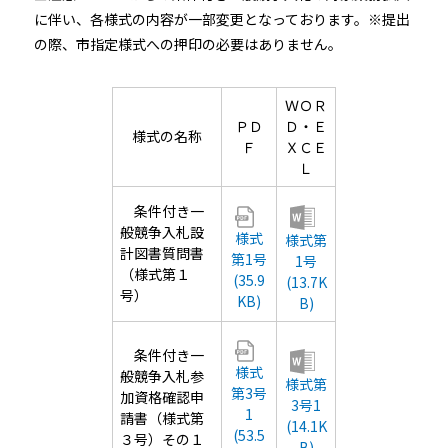
に伴い、各様式の内容が一部変更となっております。※提出
の際、市指定様式への押印の必要はありません。
ＷＯＲ
ＰＤ
Ｄ・Ｅ
様式の名称
Ｆ
ＸＣＥ
Ｌ
条件付き一
般競争入札設
様式
様式第
計図書質問書
第1号
1号
（様式第１
(35.9
(13.7K
号）
KB)
B)
条件付き一
様式
般競争入札参
様式第
第3号
加資格確認申
3号1
1
請書（様式第
(14.1K
(53.5
３号）その１
B)