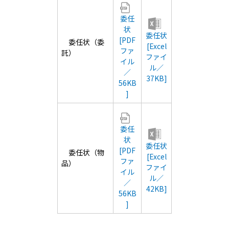
委任
状
委任状
[PDF
委任状（委
[Excel
ファ
託）
ファイ
イル
ル／
／
37KB]
56KB
]
委任
状
委任状
[PDF
委任状（物
[Excel
ファ
品）
ファイ
イル
ル／
／
42KB]
56KB
]