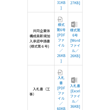
31KB
27KB]
]
様式
第6号
様式第
共同企業体
[PDF
6号
構成員新規加
ファ
[Word
入承認申請書
イル
ファイ
(様式第６号)
／
ル／
26KB
26KB]
]
入札
書
入札書
[PDF
入札書（工
[Excel
ファ
事）
ファイ
イル
ル／
／
36KB]
60KB