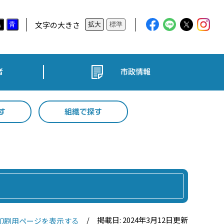
文字の大きさ
黒
青
拡大
標準
者
市政情報
す
組織で探す
掲載日: 2024年3月12日更新
印刷用ページを表示する