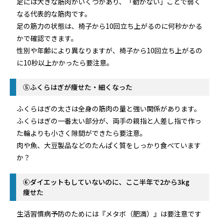
足には大きな筋肉がいくつかあり、「動かない」ことで弱く
なる代表的な筋肉です。
足の筋力の状態は、椅子から10回立ち上がるのに何秒かかる
かで確認できます。
性別や年齢により異なりますが、椅子から10回立ち上がるの
に10秒以上かかったら要注意。
⑤ふくらはぎが痩せた・細くなった
ふくらはぎの太さは全身の筋肉の量と強い関係があります。
ふくらはぎの一番太い部分が、両手の親指と人差し指で作っ
た輪よりも小さく隙間ができたら要注意。
肉や魚、大豆製品などのたんぱく質をしっかり食べています
か？
⑥ダイエットもしていないのに、ここ半年で2から3kg
痩せた
生活習慣病予防のためには『メタボ（肥満）』は要注意です