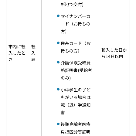
所地で交付)
マイナンバーカ
ード（お持ちの
方）
住基カード（お
市内に転
転
転入した日か
持ちの方）
入したと
入
ら14日以内
き
届
介護保険受給資
格証明書(受給者
のみ)
小中学生の子ど
もがいる場合は
転（退）学通知
書
後期高齢者医療
負担区分等証明