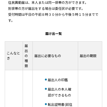
住民異動届は、本人または同一世帯の方ができます。
別世帯の方が届出をする場合は委任状が必要です。
受付時間は平日の午前８時３０分から午後５時１５分までで
す。
届け出一覧
届
出
こんなと
の
届出に必要なもの
届出の期限
き
種
類
届出人の印鑑
届出人の本人確
認ができるもの
転出証明書(前住