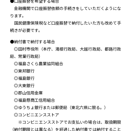
●口座振替を希望する場合
金融機関で口座振替依頼の手続きをしていただくようにな
ります。
国民健康保険税など口座振替で納付したいた方も改めて手
続きが必要です。
●納付書で納付する場合
◎田村市役所（本庁、滝根行政局、大越行政局、都路行政
局、常葉行政局）
◎福島さくら農業協同組合
◎東邦銀行
◎福島銀行
◎大東銀行
◎郡山信用金庫
◎福島懸商工信用組合
◎ゆうちょ銀行または郵便局（東北六県に限る。）
◎コンビニエンスストア
※コンビニエンスストアでお支払いの場合は、取扱期限
（納付期限とは異なる）を経過した納付書では納付すること