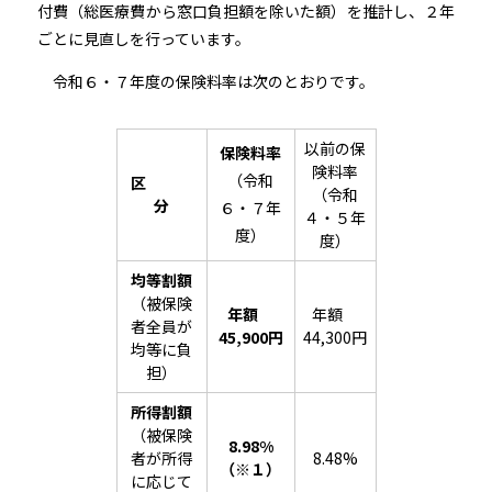
付費（総医療費から窓口負担額を除いた額）を推計し、２年
ごとに見直しを行っています。
令和６・７年度の保険料率は次のとおりです。
以前の保
保険料率
険料率
（令和
区
（令和
分
６・７年
４・５年
度）
度）
均等割額
（被保険
年額
年額
者全員が
45,900円
44,300円
均等に負
担）
所得割額
（被保険
8.98%
者が所得
8.48%
（※１）
に応じて