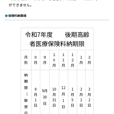
ができません。
保険料納期限
令和7年度 後期高齢
者医療保険料納期限
１
１
１
月
８
９
１
２
０
１
２
別
月
月
月
月
月
月
月
納
期
限
12
9
10
1
2
3
9月
（
月
月
月
月
月
月
30
1
31
5
2
2
振
1
日
日
日
日
日
日
替
日
日