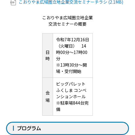
こおりやま広域圏立地企業交流セミナーチラシ (2.1MB)
こおりやま広域圏立地企業
交流セミナーの概要
令和7年12月16日
（火曜日） 14
日
時00分～17時00
時
分
※13時30分～開
場・受付開始
ビッグパレット
ふくしま コンベ
会
ンションホール
場
※駐車場844台完
備
プログラム