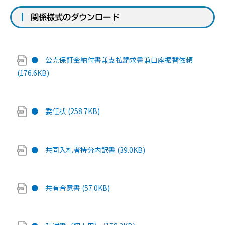
関係様式のダウンロード
● 公売保証金納付書兼支払請求書兼口座振替依頼
(176.6KB)
● 委任状 (258.7KB)
● 共同入札者持分内訳書 (39.0KB)
● 共有合意書 (57.0KB)