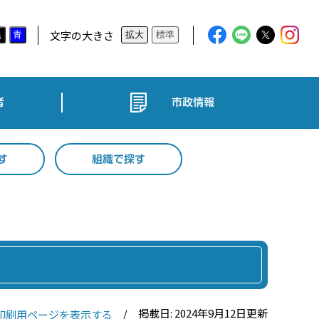
文字の大きさ
黒
青
拡大
標準
者
市政情報
す
組織で探す
掲載日: 2024年9月12日更新
印刷用ページを表示する