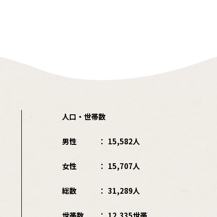
人口・世帯数
男性
15,582人
女性
15,707人
総数
31,289人
世帯数
12,335世帯