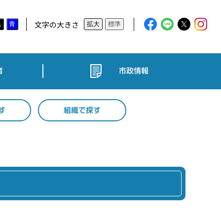
文字の大きさ
黒
青
拡大
標準
者
市政情報
す
組織で探す