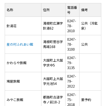
電話番
名称
住所
備考
号
0247-
滝根町広瀬字
公共（冷鉱
針湯荘
78-
針湯62
泉）
2010
0247-
滝根町菅谷字
星の村ふれあい館
78-
公共
馬場168
3100
0247-
大越町上大越
かわらや旅館
79-
字求中5
3135
0247-
大越町上大越
鳩屋旅館
79-
字元池54
2022
0247-
都路町古道字
みやこ旅館
75-
要予約
寺ノ前18-2
2018