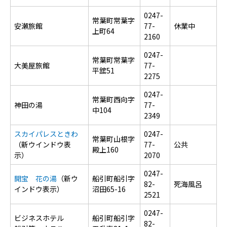
0247-
常葉町常葉字
安瀬旅館
77-
休業中
上町64
2160
0247-
常葉町常葉字
大美屋旅館
77-
平舘51
2275
0247-
常葉町西向字
神田の湯
77-
中104
2349
スカイパレスときわ
0247-
常葉町山根字
（新ウインドウ表
77-
公共
殿上160
示）
2070
0247-
開宝 花の湯
（新ウ
船引町船引字
82-
死海風呂
インドウ表示）
沼田65-16
2521
0247-
ビジネスホテル
船引町船引字
82-