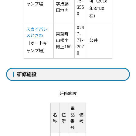
75-
可（2018
ャンプ場
字持藤
355
年8月現
田地内
0
在）
024
スカイパレ
常葉町
7-
スときわ
山根字
77-
公共
（オートキ
殿上160
207
ャンプ場）
0
研修施設
研修施設
電
名
住
話
備
称
所
番
考
号