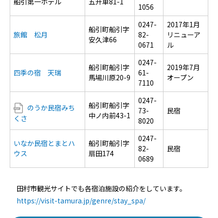
船引第一ホテル
五升車81-1
1056
0247-
2017年1月
船引町船引字
旅館 松月
82-
リニューア
安久津66
0671
ル
0247-
船引町船引字
2019年7月
四季の宿 天瑞
61-
馬場川原20-9
オープン
7110
0247-
船引町船引字
のうか民宿みち
73-
民宿
中ノ内前43-1
くさ
8020
0247-
いなか民宿とまとハ
船引町船引字
82-
民宿
ウス
扇田174
0689
田村市観光サイトでも各宿泊施設の紹介をしています。
https://visit-tamura.jp/genre/stay_spa/