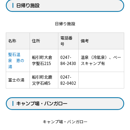
日帰り施設
日帰り施設
電話番
名称
住所
備考
号
聖石温
船引町大倉
0247-
温泉（冷鉱泉）、ベー
泉 恵の
字聖石215
84-2430
スキャンプ有
湯
船引町北鹿
0247-
富士の湯
又字石崎5
82-0402
キャンプ場・バンガロー
キャンプ場・バンガロー