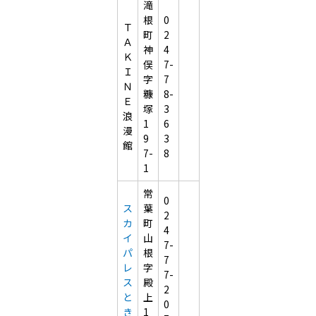
滝
根
0
Ｔ
町
2
Ａ
神
4
Ｋ
俣
7-
Ｉ
字
7
Ｎ
糠
8-
Ｅ
塚
3
浪
1
6
漫
9
3
館
7-
8
1
常
0
ス
葉
2
カ
町
4
イ
山
7-
パ
根
7
レ
字
7-
ス
殿
2
と
上
0
き
1