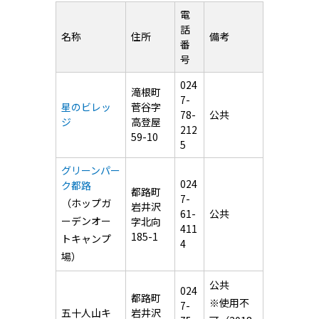
電
話
名称
住所
備考
番
号
024
滝根町
7-
星のビレッ
菅谷字
78-
公共
ジ
高登屋
212
59-10
5
グリーンパー
024
ク都路
都路町
7-
（ホップガ
岩井沢
61-
公共
ーデンオー
字北向
411
185-1
トキャンプ
4
場）
公共
024
都路町
※使用不
7-
五十人山キ
岩井沢