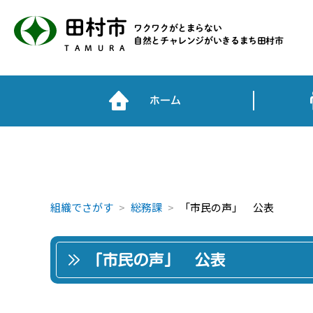
田村市
ワクワクがとまらない
自然とチャレンジがいきるまち田村市
TAMURA
ホーム
組織でさがす
総務課
「市民の声」 公表
「市民の声」 公表