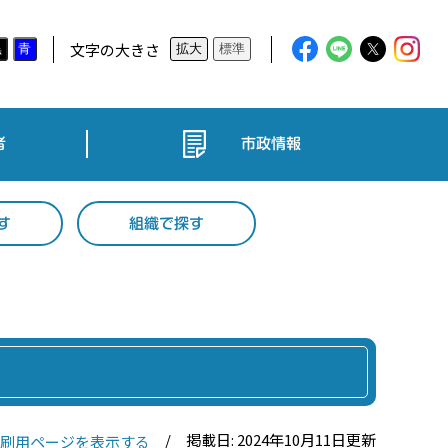
文字の大きさ
黒
青
拡大
標準
者
市政情報
す
組織で探す
掲載日: 2024年10月11日更新
刷用ページを表示する