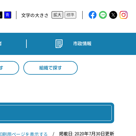
文字の大きさ
黒
青
拡大
標準
者
市政情報
す
組織で探す
掲載日: 2020年7月30日更新
印刷用ページを表示する