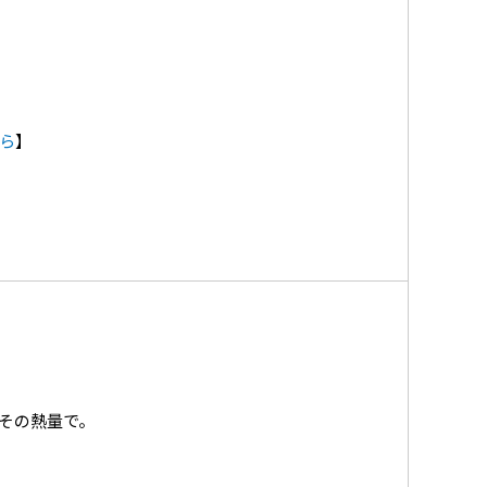
ら
】
その熱量で。