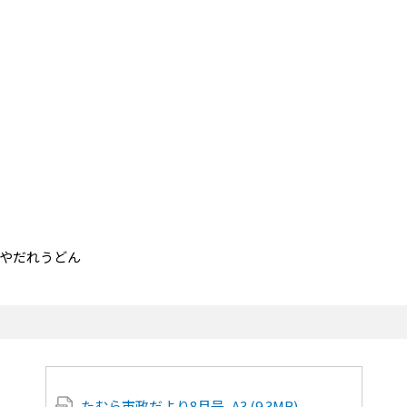
やだれうどん
たむら市政だより8月号_A3 (9.3MB)