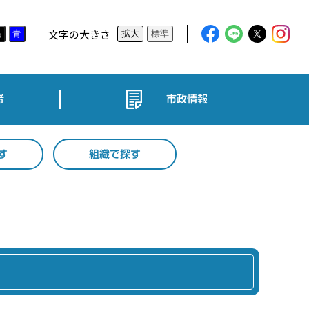
文字の大きさ
黒
青
拡大
標準
者
市政情報
す
組織で探す