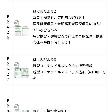
ほけんだより2
P
コロナ禍でも、定期的な健診を！
2
国民健康保険・後期高齢者医療保険に加入し
4-
ている皆さんへ
2
特定健診・健康診査で病気の早期発見！健康
5
な体を維持しましょう！
P
ほけんだより3
2
新型コロナウイルスワクチン接種情報
6-
新型コロナウイルスワクチン追加（4回目）接
2
種
7
P
2
8-
暮らしの情報案内板1