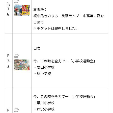
1,
3
裏表紙：
6
綾小路きみまろ 笑撃ライブ 中高年に愛を
こめて
※チケットは完売しました。
目次
P
2-
今、この時を全力でー「小学校運動会」
3
・要田小学校
・緑小学校
今、この時を全力でー「小学校運動会」
・瀬川小学校
・芦沢小学校
P