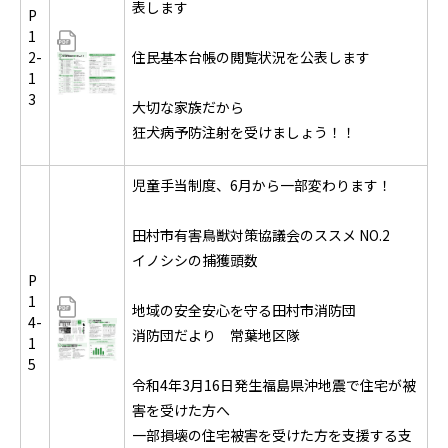
表します
P
1
2-
住民基本台帳の閲覧状況を公表します
1
3
大切な家族だから
狂犬病予防注射を受けましょう！！
児童手当制度、6月から一部変わります！
田村市有害鳥獣対策協議会のススメ NO.2
イノシシの捕獲頭数
P
1
地域の安全安心を守る田村市消防団
4-
消防団だより 常葉地区隊
1
5
令和4年3月16日発生福島県沖地震で住宅が被
害を受けた方へ
一部損壊の住宅被害を受けた方を支援する支