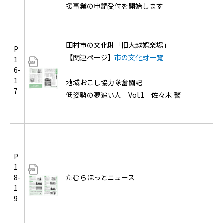
援事業の申請受付を開始します
田村市の文化財「旧大越娯楽場」
P
【関連ページ】
市の文化財一覧
1
6-
1
地域おこし協力隊奮闘記
7
低姿勢の夢追い人 Vol.1 佐々木 馨
P
1
8-
たむらほっとニュース
1
9