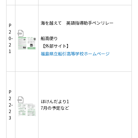
海を越えて 英語指導助手ペンリレー
P
2
0-
船高便り
2
【外部サイト】
1
福島県立船引高等学校ホームページ
P
2
ほけんだより1
2-
7月の予定など
2
3