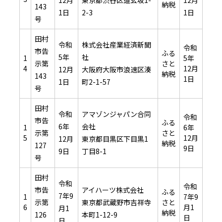
12月
東京都渋谷区道玄坂1-
12月
納税
143
1日
2-3
1日
号
田村
令和
株式会社産業経済新聞
令和
市告
ふる
5年
社
1
5年
示第
さと
4
12月
12月
大阪府大阪市浪速区湊
納税
143
1日
1日
町2-1-57
号
田村
令和
アマゾンジャパン合同
令和
市告
ふる
6年
会社
1
6年
示第
さと
5
12月
12月
東京都目黒区下目黒1
納税
127
9日
9日
丁目8-1
号
田村
令和
令和
市告
アイハーツ株式会社
ふる
7年9
1
7年9
示第
東京都武蔵野市吉祥寺
さと
6
月1
月1
納税
126
本町1-12-9
日
日