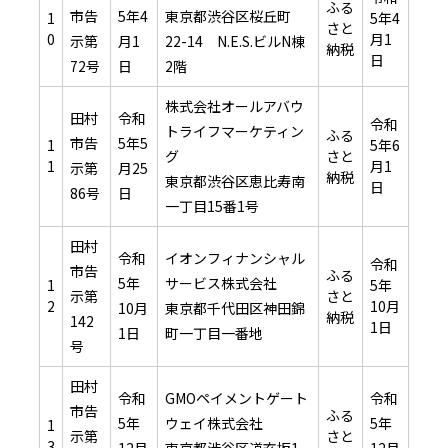
ふる
市告
5年4
東京都渋谷区桜丘町
1
5年4
さと
0
月1
示第
月1
22-14 N.E.S.ビルN棟
納税
日
72号
日
2階
株式会社オールアバウ
田村
令和
令和
トライフマーケティン
ふる
市告
5年5
1
5年6
グ
さと
1
月1
示第
月25
納税
東京都渋谷区恵比寿南
日
86号
日
一丁目15番1号
田村
令和
イオンフィナンシャル
令和
市告
ふる
5年
サービス株式会社
1
5年
示第
さと
2
10月
10月
東京都千代田区神田錦
納税
142
1日
1日
町一丁目一番地
号
田村
令和
GMOペイメントゲート
令和
市告
ふる
5年
ウェイ株式会社
5年
1
示第
さと
3