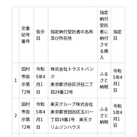
指定
納付
受託
文書
告示
指定納付受託者の名称
者に
指定
記号
日
及び所在地
納付
日
番号
させ
る歳
入
田村
令和
株式会社トラストバン
令和
ふる
市告
5年4
ク
5年4
1
さと
月1
示第
月1
東京都渋谷区渋谷二丁
納税
日
72号
日
目24番12号
田村
令和
楽天グループ株式会社
令和
ふる
市告
5年4
東京都世田谷区玉川一
5年4
2
さと
月1
示第
月1
丁目14番1号 楽天ク
納税
日
72号
日
リムゾンハウス