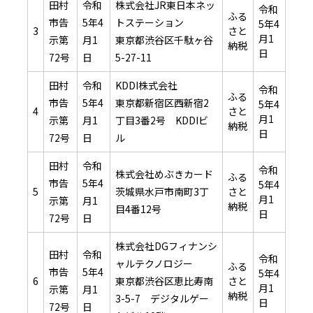
田村
令和
株式会社JR東日本ネッ
令和
ふる
市告
5年4
トステーション
5年4
3
さと
月1
示第
月1
東京都渋谷区千駄ヶ谷
納税
日
72号
日
5-27-11
田村
令和
KDDI株式会社
令和
ふる
市告
5年4
東京都新宿区西新宿2
5年4
4
さと
月1
示第
月1
丁目3番2号 KDDIビ
納税
日
72号
日
ル
田村
令和
令和
株式会社めぶきカード
ふる
市告
5年4
5年4
5
茨城県水戸市南町3丁
さと
月1
示第
月1
納税
目4番12号
日
72号
日
株式会社DGフィナンシ
田村
令和
令和
ャルテクノロジー
ふる
市告
5年4
5年4
6
東京都渋谷区恵比寿南
さと
月1
示第
月1
納税
3-5-7 デジタルゲー
日
72号
日