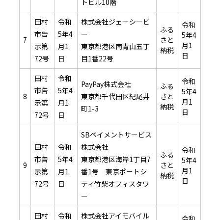
トビル10階
田村
令和
株式会社ジェーシービ
令和
ふる
市告
5年4
ー
5年4
7
さと
月1
示第
月1
東京都港区南青山五丁
納税
日
72号
日
目1番22号
田村
令和
令和
PayPay株式会社
ふる
市告
5年4
5年4
8
東京都千代田区紀尾井
さと
月1
示第
月1
納税
町1-3
日
72号
日
SBペイメントサービス
田村
令和
株式会社
令和
ふる
市告
5年4
東京都港区海岸1丁目7
5年4
9
さと
月1
示第
月1
番1号 東京ポートシ
納税
日
72号
日
ティ竹柴オフィスタワ
ー
田村
令和
株式会社アイモバイル
令和