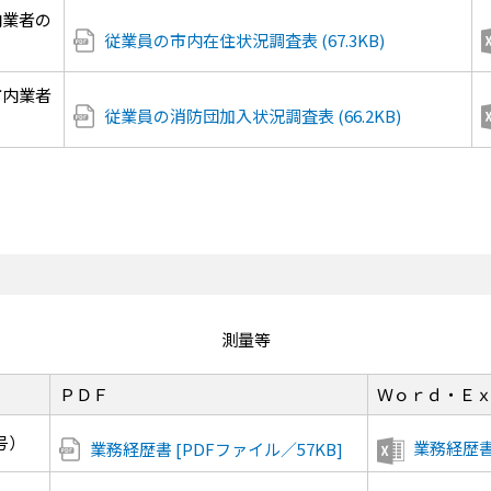
内業者の
従業員の市内在住状況調査表 (67.3KB)
市内業者
従業員の消防団加入状況調査表 (66.2KB)
測量等
ＰＤＦ
Ｗｏｒｄ・Ｅ
号）
業務経歴書 
業務経歴書 [PDFファイル／57KB]