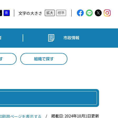
文字の大きさ
黒
青
拡大
標準
者
市政情報
す
組織で探す
掲載日: 2024年10月1日更新
印刷用ページを表示する