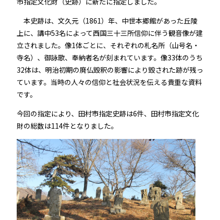
市指定文化財（史跡）に新たに指定しました。
本史跡は、文久元（1861）年、中世本郷館があった丘陵
上に、講中53名によって西国三十三所信仰に伴う観音像が建
立されました。像1体ごとに、それぞれの札名所（山号名・
寺名）、御詠歌、奉納者名が刻まれています。像33体のうち
32体は、明治初期の廃仏毀釈の影響により毀された跡が残っ
ています。当時の人々の信仰と社会状況を伝える貴重な資料
です。
今回の指定により、田村市指定史跡は6件、田村市指定文化
財の総数は114件となりました。