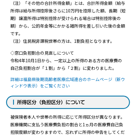
（注）「その他の合計所得金額」とは、合計所得金額（給与
所得は給与所得控除後さらに10万円を控除した額、長期（短
期）譲渡所得は特別控除が受けられる場合は特別控除後の
額）から、公的年金等にかかる雑所得を差し引いた後の金額
です。
（注）住民税非課税世帯の方は、1割負担となります。
◇窓口負担割合の見直しについて
令和4年10月1日から、一定以上の所得のある方の医療費の
自己負担割合が「１割」から「２割」に変わりました。
詳細は福島県後期高齢者医療広域連合のホームページ（新ウ
ィンドウ表示）をご覧ください
所得区分（負担区分）について
被保険者本人や世帯の所得に応じて所得区分が異なります。
医療機関に支払う医療費負担の割合と1ヵ月の医療費自己負
担限度額が変わりますので、忘れずに所得の申告をしてくだ