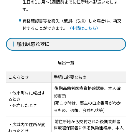
生日の1ヵ月～1週間前までに住所地へ郵送いたしま
す。
資格確認書等を紛失（破損、汚損）した場合は、再交
付することができます。
（申請はこちら）
届出は忘れずに
届出一覧
こんなとき
手続に必要なもの
後期高齢者医療資格確認書、本人確
・他市町村に転出す
認書類
るとき
(死亡の時は、喪主の口座番号がわか
・死亡したとき
るもの、通帳、会葬礼状等)
前住所地から交付された後期高齢者
・広域内で住所が変
医療被保険者に係る異動連絡票、本人
わったとき