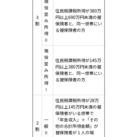
現
役
住民税課税所得が380万
並
３
円以上690万円未満の被
み
割
保険者と、同一世帯にい
所
る被保険者の方
得
Ⅱ
現
役
住民税課税所得が145万
並
円以上380万円未満の被
み
保険者と、同一世帯にい
所
る被保険者の方
得
Ⅰ
住民税課税所得が28万
円以上145万円未満の被
保険者がいる世帯で
一
「年金収入」＋「その
２
般
他の合計所得金額」が
割
Ⅱ
被保険者が１人の場