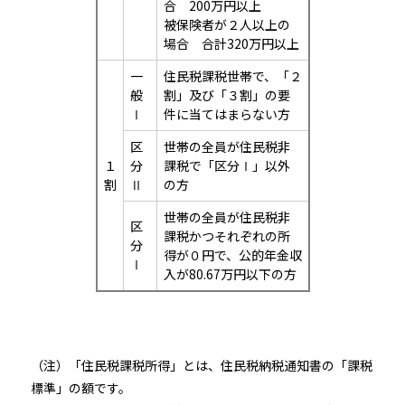
合 200万円以上
被保険者が２人以上の
場合 合計320万円以上
一
住民税課税世帯で、「２
般
割」及び「３割」の要
Ⅰ
件に当てはまらない方
区
世帯の全員が住民税非
１
分
課税で「区分Ⅰ」以外
割
Ⅱ
の方
世帯の全員が住民税非
区
課税かつそれぞれの所
分
得が０円で、公的年金収
Ⅰ
入が80.67万円以下の方
（注）「住民税課税所得」とは、住民税納税通知書の「課税
標準」の額です。