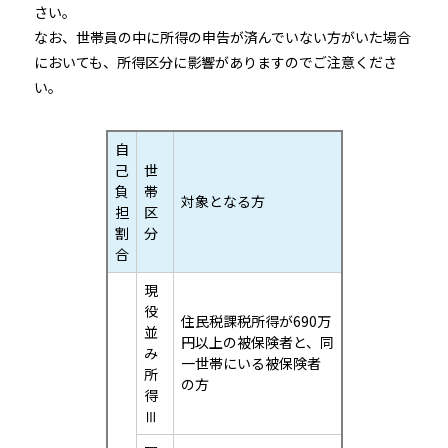
さい。
なお、世帯員の中に所得の申告が済んでいない方がいた場合
においても、所得区分に影響がありますのでご注意くださ
い。
自
己
世
負
帯
対象となる方
担
区
割
分
合
現
役
住民税課税所得が690万
並
円以上の被保険者と、同
み
一世帯にいる被保険者
所
の方
得
Ⅲ