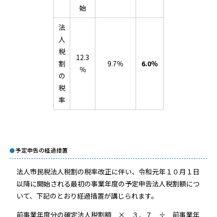
始
法
人
税
12.3
割
9.7％
6.0％
％
の
税
率
予定申告の経過措置
法人市民税法人税割の税率改正に伴い、令和元年１０月１日
以降に開始される最初の事業年度の予定申告法人税割額につ
いて、下記のとおり経過措置が講じられます。
前事業年度分の確定法人税割額 × ３．７ ÷ 前事業年