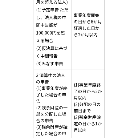
月を超える法人)
(1)予定申告 ただ
事業年度開始
し、法人税の中
の日から6か月
間申告額が
経過した日か
100,000円を超
ら2か月以内
える場合
(2)仮決算に基づ
く中間報告
(3)みなす申告
3 清算中の法人
の申告
(1)事業年度終
(1)事業年度が終
了の日から2か
了した場合の申
月以内
告
(2)分配の日の
(2)残余財産の一
前日まで
部を分配した場
(3)残余財産確
合の申告
定の日から1か
(3)残余財産が確
月以内
定した場合の申