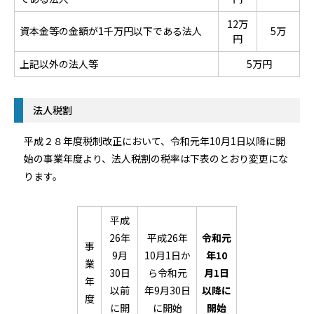
12万
資本金等の金額が1千万円以下である法人
5万
円
上記以外の法人等
5万円
法人税割
平成２８年度税制改正において、令和元年10月1日以降に開
始の事業年度より、法人税割の税率は下表のとおり変更にな
ります。
平成
26年
平成26年
令和元
事
9月
10月1日か
年10
業
30日
ら令和元
月1日
年
以前
年9月30日
以降に
度
に開
に開始
開始