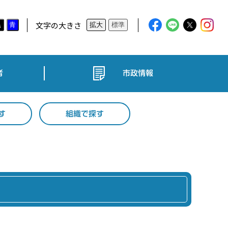
文字の大きさ
黒
青
拡大
標準
者
市政情報
す
組織で探す