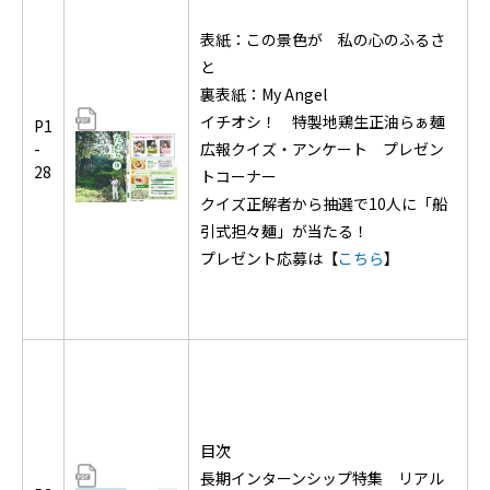
表紙：この景色が 私の心のふるさ
と
裏表紙：My Angel
イチオシ！ 特製地鶏生正油らぁ麺
P1
-
広報クイズ・アンケート プレゼン
28
トコーナー
クイズ正解者から抽選で10人に「船
引式担々麺」が当たる！
プレゼント応募は【
こちら
】
目次
長期インターンシップ特集 リアル