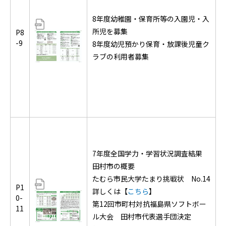
8年度幼稚園・保育所等の入園児・入
所児を募集
P8
-9
8年度幼児預かり保育・放課後児童ク
ラブの利用者募集
7年度全国学力・学習状況調査結果
田村市の概要
たむら市民大学たまり挑戦状 No.14
P1
詳しくは【
こちら
】
0-
第12回市町村対抗福島県ソフトボー
11
ル大会 田村市代表選手団決定