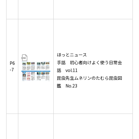
ほっとニュース
手話 初心者向けよく使う日常会
P6
-7
話 vol.11
昆虫先生ムネリンのたむら昆虫図
鑑 No.23