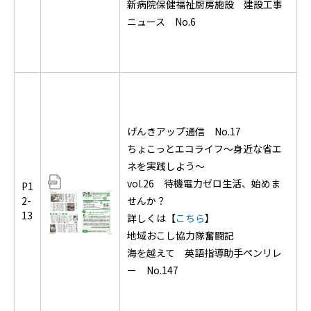
新病院保健福祉厨房施設 建設工事
ニュース No.6
げんきアップ通信 No.17
ちょこっとエコライフ～身近な省エ
ネを実践しよう～
vol.26 待機電力ゼロ生活、始めま
P1
2-
せんか？
13
詳しくは【
こちら
】
地域おこし協力隊奮闘記
海を越えて 英語指導助手ペンリレ
ー No.147