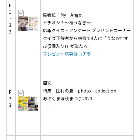
P
1
裏表紙：My Angel
‐
イチオシ！～福うなぎ～
3
広報クイズ・アンケート プレゼントコーナー
2
クイズ正解者から抽選で4人に「うなおむす
び(5個入り)」が当たる！
プレゼント応募はコチラ
目次
特集 田村の夏 photo collection
P
2-
あぶくま洞秋まつり2023
3