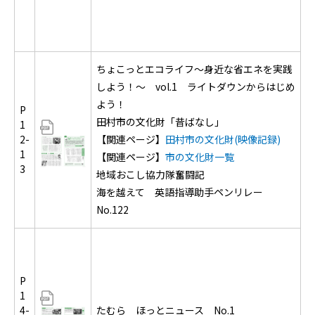
ちょこっとエコライフ～身近な省エネを実践
しよう！～ vol.1 ライトダウンからはじめ
よう！
P
田村市の文化財「昔ばなし」
1
2-
【関連ページ】
田村市の文化財(映像記録)
1
【関連ページ】
市の文化財一覧
3
地域おこし協力隊奮闘記
海を越えて 英語指導助手ペンリレー
No.122
P
1
4-
たむら ほっとニュース No.1