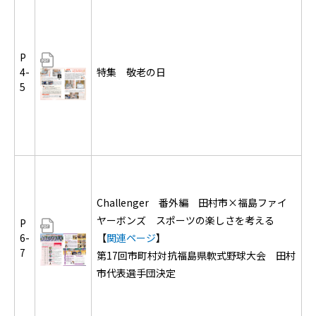
P
4-
特集 敬老の日
5
Challenger 番外編 田村市×福島ファイ
ヤーボンズ スポーツの楽しさを考える
P
6-
【
関連ページ
】
7
第17回市町村対抗福島県軟式野球大会 田村
市代表選手団決定