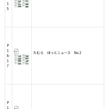
1
5
P
1
たむら ほっとニュース No.2
6-
1
7
P
1