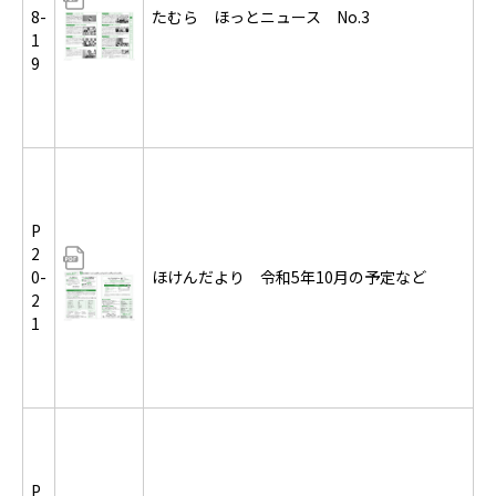
8-
たむら ほっとニュース No.3
1
9
P
2
0-
ほけんだより 令和5年10月の予定など
2
1
P