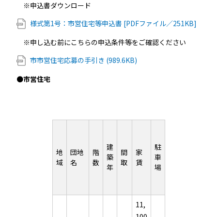
※申込書ダウンロード
様式第1号：市営住宅等申込書 [PDFファイル／251KB]
※申し込む前にこちらの申込条件等をご確認ください
市市営住宅応募の手引き (989.6KB)
●
市営住宅
建
駐
地
団地
階
間
家
築
車
域
名
数
取
賃
年
場
11,
100