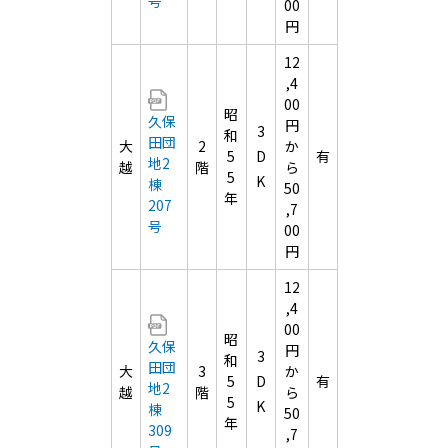
号
00
円
12
,4
00
昭
久保
円
3
和
田団
大
2
か
5
D
有
地2
越
階
ら
5
K
棟
50
年
207
,7
号
00
円
12
,4
00
昭
久保
円
3
和
田団
大
3
か
5
D
有
地2
越
階
ら
5
K
棟
50
年
309
,7