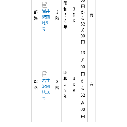
00
昭
円
和
3
岩井
都
3
か
5
D
有
沢団
路
階
ら
8
K
地9
52
年
号
,8
00
円
13
,0
00
昭
円
和
3
岩井
か
都
3
5
D
有
沢団
路
階
ら
8
K
地10
52
年
号
,8
00
円