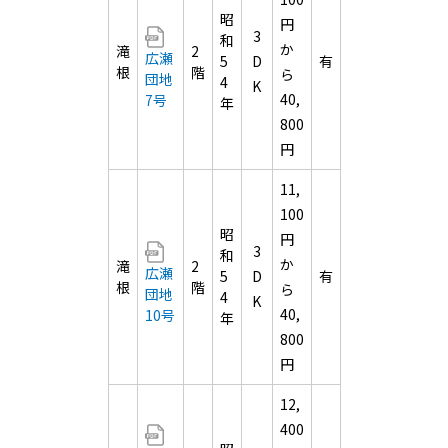
昭
円
3
和
か
滝
2
広瀬
5
D
有
根
階
ら
団地
4
K
40,
7号
年
800
円
11,
100
昭
円
3
和
か
滝
2
広瀬
5
D
有
根
階
ら
団地
4
K
40,
10号
年
800
円
12,
400