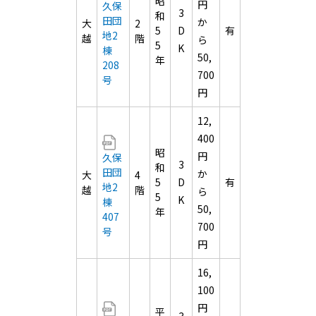
昭
円
久保
3
和
田団
か
大
2
5
D
有
地2
越
階
ら
5
K
棟
50,
年
208
700
号
円
12,
400
昭
円
久保
3
和
田団
か
大
4
5
D
有
地2
越
階
ら
5
K
棟
50,
年
407
700
号
円
16,
100
円
平