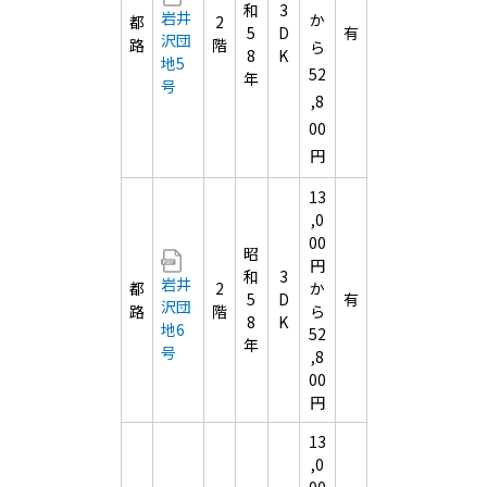
和
3
岩井
か
都
2
5
D
有
沢団
路
階
ら
8
K
地5
52
年
号
,8
00
円
13
,0
00
昭
円
和
3
岩井
都
2
か
5
D
有
沢団
路
階
ら
8
K
地6
52
年
号
,8
00
円
13
,0