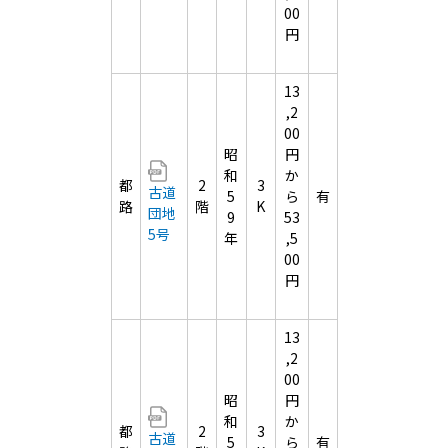
00
円
13
,2
00
昭
円
和
か
都
2
3
古道
5
ら
有
路
階
K
団地
9
53
5号
年
,5
00
円
13
,2
00
昭
円
和
か
都
2
3
古道
5
ら
有