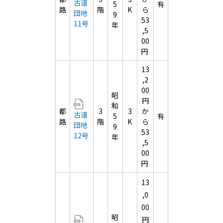
古道
5
有
路
階
K
ら
団地
9
53
11号
年
,5
00
円
13
,2
00
昭
円
和
都
3
3
か
古道
5
有
路
階
K
ら
団地
9
53
12号
年
,5
00
円
13
,0
00
昭
円