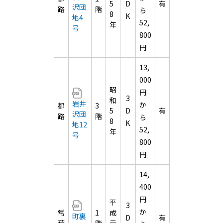
5
D
有
沢団
路
階
ら
8
K
地4
52,
年
号
800
円
13,
000
昭
円
3
和
岩井
か
都
3
5
D
有
沢団
路
階
ら
8
K
地12
52,
年
号
800
円
14,
400
円
平
3
か
常
1
成
町裏
D
有