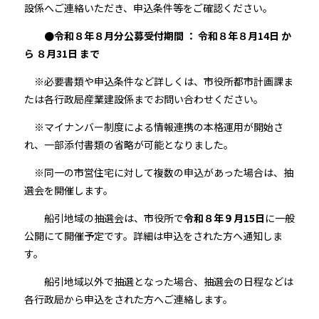
設係へご連絡いただき、申込条件等をご確認ください。
●令和８年８
月分公募受付期間 ： 令和８年８
月14
日 か
ら ８
月31
日 まで
※必要書類や申込条件など詳しくは、市役所都市計画課ま
たは各行政局産業建設係までお問い合わせください。
※マイナンバー制度による情報連携の本格運用が開始さ
れ、一部添付書類の省略が可能となりました。
※同一の市営住宅に対して複数の申込があった場合は、抽
選会を開催します。
船引地域の抽選会は、市役所で
令和８年９
月15日
に一般
公開にて開催予定です。詳細は申込をされた方へ通知しま
す。
船引地域以外で抽選となった場合、抽選会の日程などは
各行政局から申込をされた方へご連絡します。