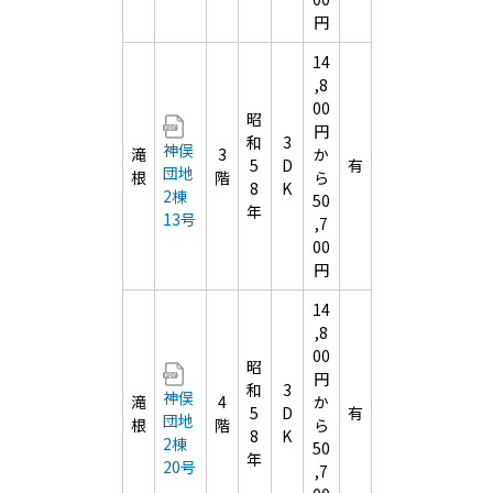
円
14
,8
00
昭
円
和
3
神俣
滝
3
か
5
D
有
団地
根
階
ら
8
K
2棟
50
年
13号
,7
00
円
14
,8
00
昭
円
和
3
神俣
滝
4
か
5
D
有
団地
根
階
ら
8
K
2棟
50
年
20号
,7