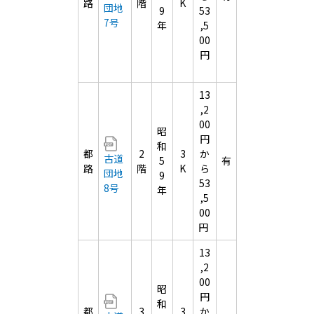
路
階
K
団地
9
53
7号
年
,5
00
円
13
,2
00
昭
円
和
都
2
3
か
古道
5
有
路
階
K
ら
団地
9
53
8号
年
,5
00
円
13
,2
00
昭
円
和
都
3
3
か