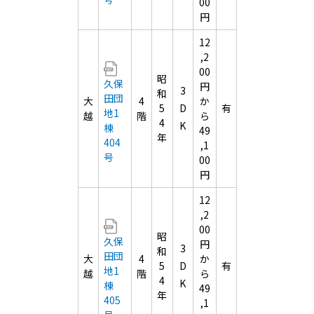
00
円
12
,2
00
昭
久保
円
3
和
田団
大
4
か
5
D
有
地1
越
階
ら
4
K
棟
49
年
404
,1
号
00
円
12
,2
00
昭
久保
円
3
和
田団
大
4
か
5
D
有
地1
越
階
ら
4
K
棟
49
年
405
,1