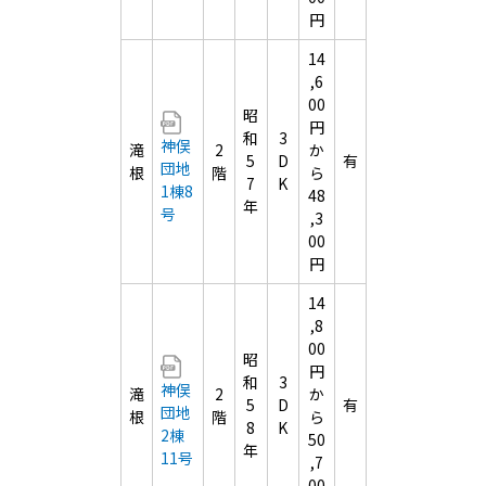
円
14
,6
00
昭
円
和
3
神俣
滝
2
か
5
D
有
団地
根
階
ら
7
K
1棟8
48
年
号
,3
00
円
14
,8
00
昭
円
和
3
神俣
滝
2
か
5
D
有
団地
根
階
ら
8
K
2棟
50
年
11号
,7
00