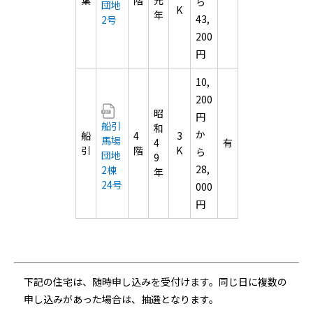
葉
階
元
ら
団地
K
年
43,
2号
200
円
10,
200
昭
円
船引
和
か
船
4
3
馬場
4
有
引
階
K
ら
団地
9
28,
2棟
年
24号
000
円
下記の住宅は、随時申し込みを受付けます。同じ日に複数の
申し込みがあった場合は、抽選となります。