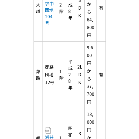
3
求中
か
大
2
成
D
有
団地
越
階
8
ら
K
204
年
64,
号
800
円
9,6
00
平
円
都路
2L
成
か
都
1
団地
2
D
有
路
階
ら
8
12号
K
37,
年
700
円
13,
000
昭
円
3
和
岩井
か
都
1