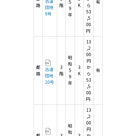
古道
5
有
路
階
K
ら
団地
9
53
9号
年
,5
00
円
13
,2
00
昭
円
和
都
3
3
か
古道
5
有
路
階
K
ら
団地
9
53
10号
年
,5
00
円
13
,2
00
昭
円
和
都
3
3
か