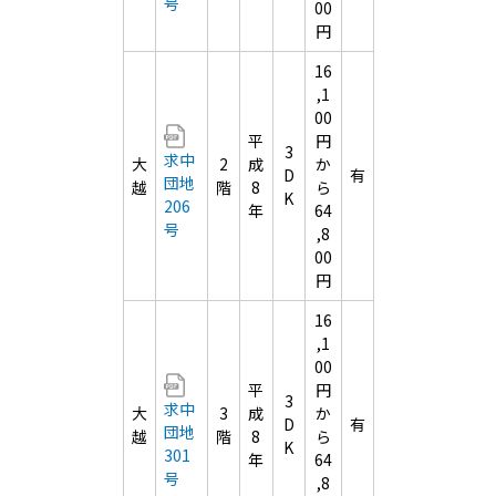
号
00
円
16
,1
00
平
円
3
求中
大
2
成
か
D
有
団地
越
階
8
ら
K
206
年
64
号
,8
00
円
16
,1
00
平
円
3
求中
大
3
成
か
D
有
団地
越
階
8
ら
K
301
年
64
号
,8