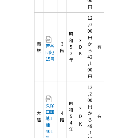
00
円
12
,0
00
昭
円
和
3
滝
3
か
菅谷
5
D
有
根
階
ら
団地
2
K
42
15号
年
,1
00
円
12
,2
00
昭
久保
円
3
和
田団
大
4
か
5
D
有
地1
越
階
ら
4
K
棟
49
年
401
,1
号