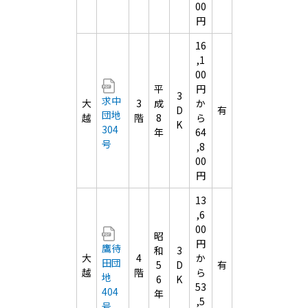
00
円
16
,1
00
平
円
3
求中
大
3
成
か
D
有
団地
越
階
8
ら
K
304
年
64
号
,8
00
円
13
,6
00
昭
円
鷹待
和
3
大
4
か
田団
5
D
有
越
階
ら
地
6
K
53
404
年
,5
号