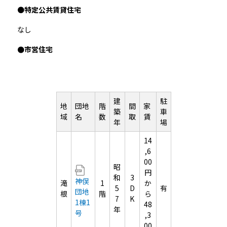
●
特定公共賃貸住宅
なし
●市営住宅
建
駐
地
団地
階
間
家
築
車
域
名
数
取
賃
年
場
14
,6
00
昭
円
和
3
神俣
滝
1
か
5
D
有
団地
根
階
ら
7
K
1棟1
48
年
号
,3
00