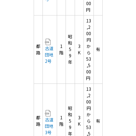
00
円
13
,2
00
昭
円
和
都
1
3
か
古道
5
有
路
階
K
ら
団地
9
53
2号
年
,5
00
円
13
,2
00
昭
円
和
か
都
1
3
古道
5
ら
有
路
階
K
団地
9
53
3号
年
,5