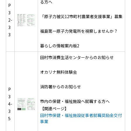
る方へ
P
3
「原子力被災12市町村農業者支援事業」募集
2-
3
福島第一原子力発電所を視察しませんか？
3
暮らしの情報案内板2
田村市消費生活センターからのお知らせ
オカリナ無料体験会
消防署からのお知らせ
P
3
市内の保健・福祉施設へ就職する方へ
4-
【関連ページ】
3
田村市保健・福祉施設従事者就職奨励金交付
5
事業