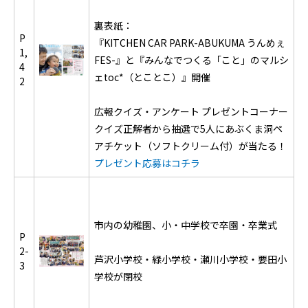
裏表紙：
P
『KITCHEN CAR PARK-ABUKUMA うんめぇ
1,
FES-』と『みんなでつくる「こと」のマルシ
4
ェtoc*（とことこ）』開催
2
広報クイズ・アンケート プレゼントコーナー
クイズ正解者から抽選で5人にあぶくま洞ペ
アチケット（ソフトクリーム付）が当たる！
プレゼント応募はコチラ
市内の幼稚園、小・中学校で卒園・卒業式
P
2-
芦沢小学校・緑小学校・瀬川小学校・要田小
3
学校が閉校