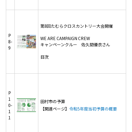
第8回たむらクロスカントリー大会開催
P
WE ARE CAMPAIGN CREW
8-
キャンペーンクルー 佐久間優衣さん
9
目次
P
1
田村市の予算
0-
【関連ページ】
令和5年度当初予算の概要
1
1