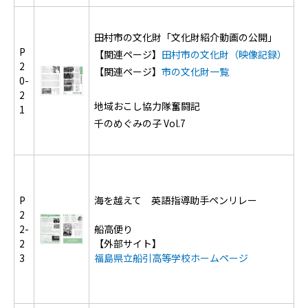
田村市の文化財「文化財紹介動画の公開」
P
【関連ページ】
田村市の文化財（映像記録）
2
【関連ページ】
市の文化財一覧
0-
2
地域おこし協力隊奮闘記
1
千のめぐみの子 Vol.7
P
海を越えて 英語指導助手ペンリレー
2
2-
船高便り
2
【外部サイト】
3
福島県立船引高等学校ホームページ