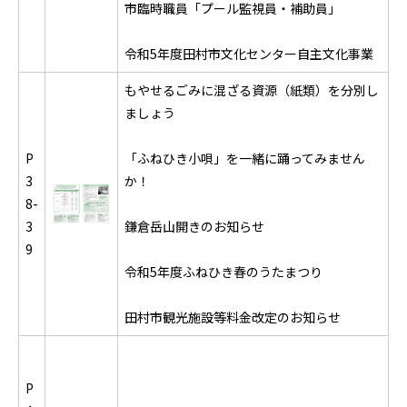
市臨時職員「プール監視員・補助員」
令和5年度田村市文化センター自主文化事業
もやせるごみに混ざる資源（紙類）を分別し
ましょう
P
「ふねひき小唄」を一緒に踊ってみません
3
か！
8-
3
鎌倉岳山開きのお知らせ
9
令和5年度ふねひき春のうたまつり
田村市観光施設等料金改定のお知らせ
P