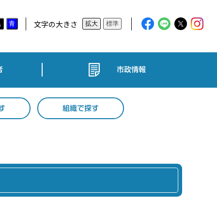
文字の大きさ
黒
青
拡大
標準
者
市政情報
す
組織で探す