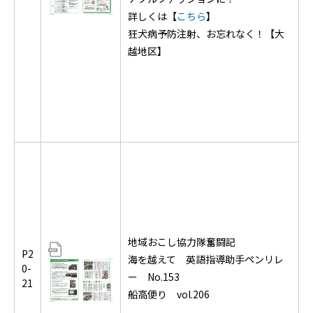
詳しくは【
こちら
】
狂犬病予防注射、お忘れなく！【大
越地区】
地域おこし協力隊奮闘記
P2
海を越えて 英語指導助手ペンリレ
0-
ー No.153
21
船高便り vol.206