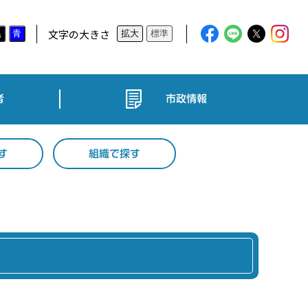
文字の大きさ
黒
青
拡大
標準
者
市政情報
す
組織で探す