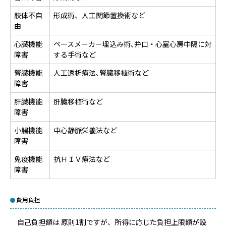
肢体不自
形成術、人工関節置換術など
由
心臓機能
ペースメーカー埋込み術､弁口・心室心房中隔に対
障害
する手術など
腎臓機能
人工透析療法､腎臓移植術など
障害
肝臓機能
肝臓移植術など
障害
小腸機能
中心静脈栄養法など
障害
免疫機能
抗ＨＩＶ療法など
障害
費用負担
自己負担額は 原則1割ですが、所得に応じた負担上限額が設