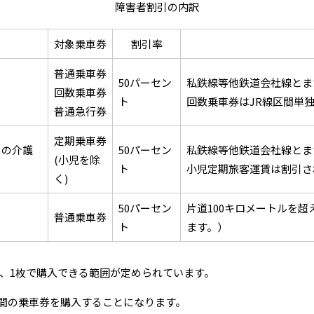
障害者割引の内訳
対象乗車券
割引率
普通乗車券
50パーセン
私鉄線等他鉄道会社線とま
回数乗車券
ト
回数乗車券はJR線区間単
普通急行券
定期乗車券
その介護
50パーセン
私鉄線等他鉄道会社線とま
(小児を除
ト
小児定期旅客運賃は割引さ
く)
50パーセン
片道100キロメートルを
普通乗車券
ト
ます。）
は、1枚で購入できる範囲が定められています。
間の乗車券を購入することになります。