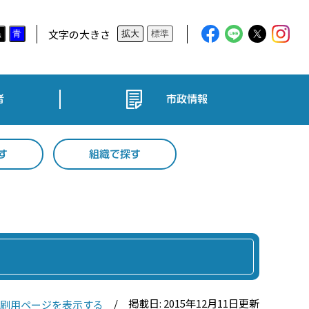
文字の大きさ
黒
青
拡大
標準
者
市政情報
す
組織で探す
掲載日: 2015年12月11日更新
刷用ページを表示する